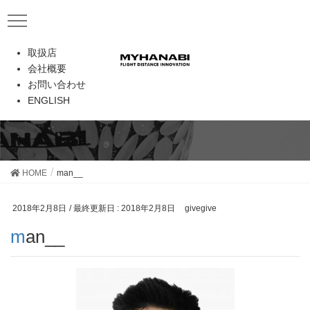
取扱店
メディア
会社概要
お問い合わせ
ENGLISH
HOME
man__
2018年2月8日
/ 最終更新日 :
2018年2月8日
givegive
man__